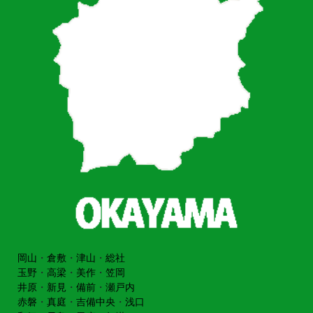
岡山
・
倉敷
・
津山
・
総社
玉野
・
高梁
・
美作
・
笠岡
井原
・
新見
・
備前
・
瀬戸内
赤磐
・
真庭
・
吉備中央
・
浅口